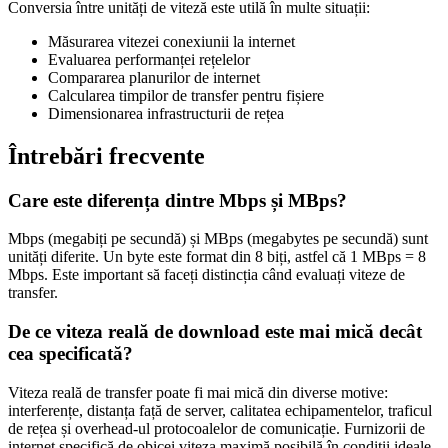
Conversia între unități de viteză este utilă în multe situații:
Măsurarea vitezei conexiunii la internet
Evaluarea performanței rețelelor
Compararea planurilor de internet
Calcularea timpilor de transfer pentru fișiere
Dimensionarea infrastructurii de rețea
Întrebări frecvente
Care este diferența dintre Mbps și MBps?
Mbps (megabiți pe secundă) și MBps (megabytes pe secundă) sunt
unități diferite. Un byte este format din 8 biți, astfel că 1 MBps = 8
Mbps. Este important să faceți distincția când evaluați viteze de
transfer.
De ce viteza reală de download este mai mică decât
cea specificată?
Viteza reală de transfer poate fi mai mică din diverse motive:
interferențe, distanța față de server, calitatea echipamentelor, traficul
de rețea și overhead-ul protocoalelor de comunicație. Furnizorii de
internet specifică de obicei viteza maximă posibilă în condiții ideale.