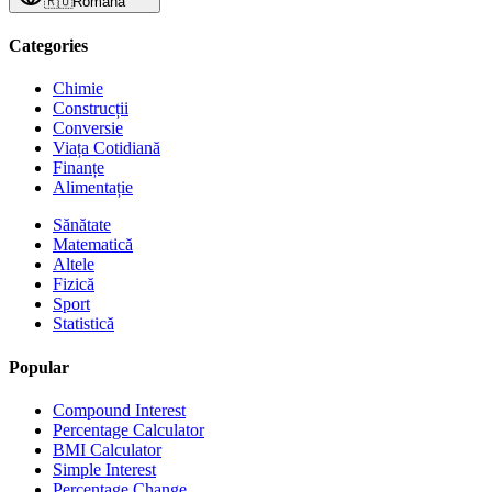
🇷🇴
Română
Categories
Chimie
Construcții
Conversie
Viața Cotidiană
Finanțe
Alimentație
Sănătate
Matematică
Altele
Fizică
Sport
Statistică
Popular
Compound Interest
Percentage Calculator
BMI Calculator
Simple Interest
Percentage Change