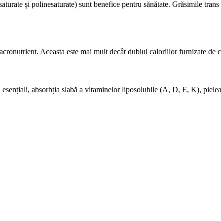
rate și polinesaturate) sunt benefice pentru sănătate. Grăsimile trans ar 
acronutrient. Aceasta este mai mult decât dublul caloriilor furnizate de c
 esențiali, absorbția slabă a vitaminelor liposolubile (A, D, E, K), piele