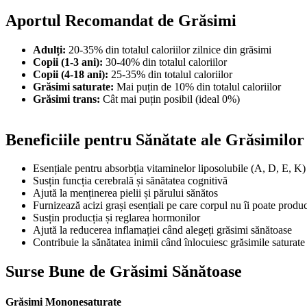
Aportul Recomandat de Grăsimi
Adulți:
20-35% din totalul caloriilor zilnice din grăsimi
Copii (1-3 ani):
30-40% din totalul caloriilor
Copii (4-18 ani):
25-35% din totalul caloriilor
Grăsimi saturate:
Mai puțin de 10% din totalul caloriilor
Grăsimi trans:
Cât mai puțin posibil (ideal 0%)
Beneficiile pentru Sănătate ale Grăsimilor
Esențiale pentru absorbția vitaminelor liposolubile (A, D, E, K)
Susțin funcția cerebrală și sănătatea cognitivă
Ajută la menținerea pielii și părului sănătos
Furnizează acizi grași esențiali pe care corpul nu îi poate produ
Susțin producția și reglarea hormonilor
Ajută la reducerea inflamației când alegeți grăsimi sănătoase
Contribuie la sănătatea inimii când înlocuiesc grăsimile saturate
Surse Bune de Grăsimi Sănătoase
Grăsimi Mononesaturate