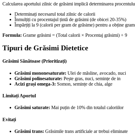
Calcularea aportului zilnic de grăsimi implică determinarea procentului 
Determinați necesarul total zilnic de calorii
Înmulțiți cu procentajul țintă de grăsimi (de obicei 20-35%)
Împărțiți la 9 (calorii per gram de grăsime) pentru a obține gram
Formula:
Grame grăsimi = (Total calorii × Procentaj grăsimi) ÷ 9
Tipuri de Grăsimi Dietetice
Grăsimi Sănătoase (Prioritizați)
Grăsimi mononesaturate:
Ulei de măsline, avocado, nuci
Grăsimi polinesaturate:
Pește gras, nuci, semințe de in
Acizi grași omega-3:
Somon, semințe de chia, alge
Limitați Aportul
Grăsimi saturate:
Mai puțin de 10% din totalul caloriilor
Evitați
Grăsimi trans:
Grăsimile trans artificiale ar trebui eliminate