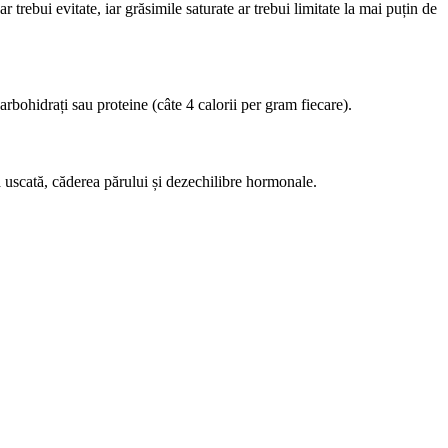
trebui evitate, iar grăsimile saturate ar trebui limitate la mai puțin de
arbohidrați sau proteine (câte 4 calorii per gram fiecare).
a uscată, căderea părului și dezechilibre hormonale.