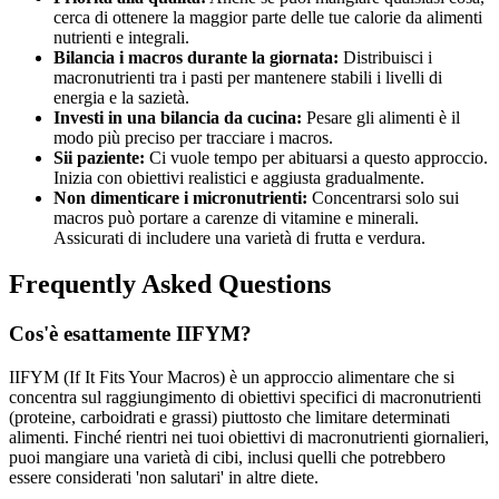
cerca di ottenere la maggior parte delle tue calorie da alimenti
nutrienti e integrali.
Bilancia i macros durante la giornata:
Distribuisci i
macronutrienti tra i pasti per mantenere stabili i livelli di
energia e la sazietà.
Investi in una bilancia da cucina:
Pesare gli alimenti è il
modo più preciso per tracciare i macros.
Sii paziente:
Ci vuole tempo per abituarsi a questo approccio.
Inizia con obiettivi realistici e aggiusta gradualmente.
Non dimenticare i micronutrienti:
Concentrarsi solo sui
macros può portare a carenze di vitamine e minerali.
Assicurati di includere una varietà di frutta e verdura.
Frequently Asked Questions
Cos'è esattamente IIFYM?
IIFYM (If It Fits Your Macros) è un approccio alimentare che si
concentra sul raggiungimento di obiettivi specifici di macronutrienti
(proteine, carboidrati e grassi) piuttosto che limitare determinati
alimenti. Finché rientri nei tuoi obiettivi di macronutrienti giornalieri,
puoi mangiare una varietà di cibi, inclusi quelli che potrebbero
essere considerati 'non salutari' in altre diete.