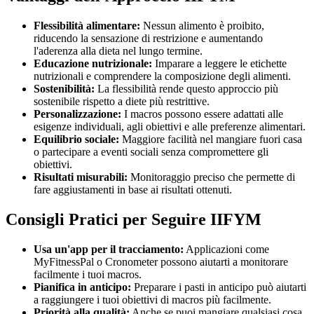
Flessibilità alimentare:
Nessun alimento è proibito,
riducendo la sensazione di restrizione e aumentando
l'aderenza alla dieta nel lungo termine.
Educazione nutrizionale:
Imparare a leggere le etichette
nutrizionali e comprendere la composizione degli alimenti.
Sostenibilità:
La flessibilità rende questo approccio più
sostenibile rispetto a diete più restrittive.
Personalizzazione:
I macros possono essere adattati alle
esigenze individuali, agli obiettivi e alle preferenze alimentari.
Equilibrio sociale:
Maggiore facilità nel mangiare fuori casa
o partecipare a eventi sociali senza compromettere gli
obiettivi.
Risultati misurabili:
Monitoraggio preciso che permette di
fare aggiustamenti in base ai risultati ottenuti.
Consigli Pratici per Seguire IIFYM
Usa un'app per il tracciamento:
Applicazioni come
MyFitnessPal o Cronometer possono aiutarti a monitorare
facilmente i tuoi macros.
Pianifica in anticipo:
Preparare i pasti in anticipo può aiutarti
a raggiungere i tuoi obiettivi di macros più facilmente.
Priorità alla qualità:
Anche se puoi mangiare qualsiasi cosa,