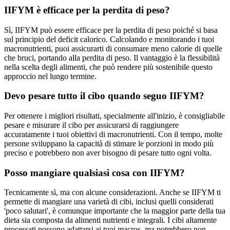
IIFYM è efficace per la perdita di peso?
Sì, IIFYM può essere efficace per la perdita di peso poiché si basa
sul principio del deficit calorico. Calcolando e monitorando i tuoi
macronutrienti, puoi assicurarti di consumare meno calorie di quelle
che bruci, portando alla perdita di peso. Il vantaggio è la flessibilità
nella scelta degli alimenti, che può rendere più sostenibile questo
approccio nel lungo termine.
Devo pesare tutto il cibo quando seguo IIFYM?
Per ottenere i migliori risultati, specialmente all'inizio, è consigliabile
pesare e misurare il cibo per assicurarsi di raggiungere
accuratamente i tuoi obiettivi di macronutrienti. Con il tempo, molte
persone sviluppano la capacità di stimare le porzioni in modo più
preciso e potrebbero non aver bisogno di pesare tutto ogni volta.
Posso mangiare qualsiasi cosa con IIFYM?
Tecnicamente sì, ma con alcune considerazioni. Anche se IIFYM ti
permette di mangiare una varietà di cibi, inclusi quelli considerati
'poco salutari', è comunque importante che la maggior parte della tua
dieta sia composta da alimenti nutrienti e integrali. I cibi altamente
processati possono adattarsi ai tuoi macros, ma potrebbero non