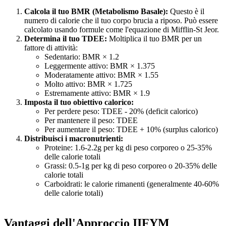
Calcola il tuo BMR (Metabolismo Basale):
Questo è il
numero di calorie che il tuo corpo brucia a riposo. Può essere
calcolato usando formule come l'equazione di Mifflin-St Jeor.
Determina il tuo TDEE:
Moltiplica il tuo BMR per un
fattore di attività:
Sedentario: BMR × 1.2
Leggermente attivo: BMR × 1.375
Moderatamente attivo: BMR × 1.55
Molto attivo: BMR × 1.725
Estremamente attivo: BMR × 1.9
Imposta il tuo obiettivo calorico:
Per perdere peso: TDEE - 20% (deficit calorico)
Per mantenere il peso: TDEE
Per aumentare il peso: TDEE + 10% (surplus calorico)
Distribuisci i macronutrienti:
Proteine: 1.6-2.2g per kg di peso corporeo o 25-35%
delle calorie totali
Grassi: 0.5-1g per kg di peso corporeo o 20-35% delle
calorie totali
Carboidrati: le calorie rimanenti (generalmente 40-60%
delle calorie totali)
Vantaggi dell'Approccio IIFYM