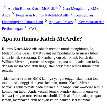
Apa itu Rumus Katch-McArdle?
Cara Menghitung BMR
Anda
Penjelasan Rumus Katch-McArdle
Keunggulan
Dibandingkan Rumus Lain
Aplikasi Praktis
Keterbatasan dan
Pertimbangan
FAQ
Apa itu Rumus Katch-McArdle?
Rumus Katch-McArdle adalah metode untuk menghitung Laju
Metabolisme Basal (BMR) yang memperhitungkan massa tubuh
tanpa lemak seseorang. Dikembangkan oleh Frank Katch dan
William McArdle, rumus ini sangat berguna untuk atlet dan individu
dengan massa otot lebih tinggi atau persentase lemak tubuh lebih
rendah.
Tidak seperti rumus BMR lainnya yang menggunakan berat total
tubuh, usia, tinggi, dan jenis kelamin, rumus Katch-McArdle
berfokus semata-mata pada massa tubuh tanpa lemak—berat semua
komponen tubuh Anda kecuali lemak. Pendekatan ini mengakui
bahwa jaringan otot secara metabolik lebih aktif daripada jaringan
lemak, membakar lebih banyak kalori bahkan saat istirahat.