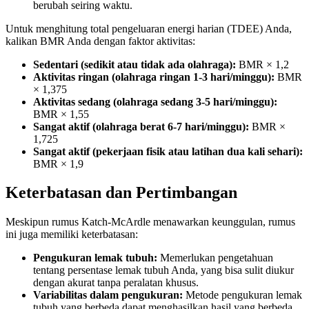
berubah seiring waktu.
Untuk menghitung total pengeluaran energi harian (TDEE) Anda,
kalikan BMR Anda dengan faktor aktivitas:
Sedentari (sedikit atau tidak ada olahraga):
BMR × 1,2
Aktivitas ringan (olahraga ringan 1-3 hari/minggu):
BMR
× 1,375
Aktivitas sedang (olahraga sedang 3-5 hari/minggu):
BMR × 1,55
Sangat aktif (olahraga berat 6-7 hari/minggu):
BMR ×
1,725
Sangat aktif (pekerjaan fisik atau latihan dua kali sehari):
BMR × 1,9
Keterbatasan dan Pertimbangan
Meskipun rumus Katch-McArdle menawarkan keunggulan, rumus
ini juga memiliki keterbatasan:
Pengukuran lemak tubuh:
Memerlukan pengetahuan
tentang persentase lemak tubuh Anda, yang bisa sulit diukur
dengan akurat tanpa peralatan khusus.
Variabilitas dalam pengukuran:
Metode pengukuran lemak
tubuh yang berbeda dapat menghasilkan hasil yang berbeda,